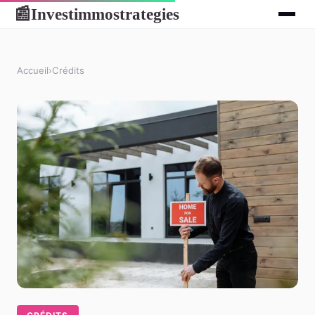
Investimmostrategies
📰
Accueil
›
Crédits