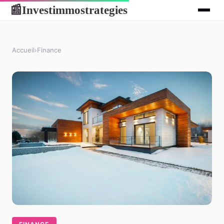
Investimmostrategies
📰
Accueil
›
Finance