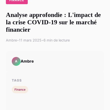
FINANCE
Analyse approfondie : L'impact de
la crise COVID-19 sur le marché
financier
Ambre
•
11 mars 2025
•
6 min de lecture
Ambre
A
TAGS
Finance