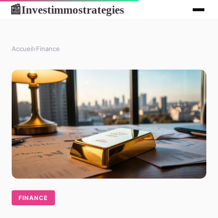
Investimmostrategies
📰
Accueil
›
Finance
FINANCE