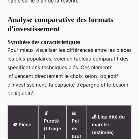
fiable sur le plan de la revente.
Analyse comparative des formats
d'investissement
Synthèse des caractéristiques
Pour mieux visualiser les différences entre les pièces
les plus populaires, voici un tableau comparatif des
spécifications techniques clés. Ces éléments
influencent directement le choix selon l’objectif
d’investissement, la capacité d’épargne et le besoin
de liquidité.
🔬
⚖️
💰 Liquidité du
Pureté
Poi
🪙 Pièce
marché
(titrage
ds
(estimée)
)
brut