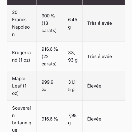
20
900 ‰
Francs
6,45
(18
Très élevée
Napoléo
g
carats)
n
916,6 ‰
Krugerra
33,
(22
Très élevée
nd (1 oz)
93 g
carats)
Maple
999,9
31,1
Leaf (1
Élevée
‰
5 g
oz)
Souverai
n
7,98
916,6 ‰
Élevée
britanniq
g
ue